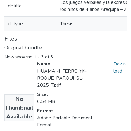
Los juegos verbales y la expresión
dc.title
los niños de 4 años Arequipa – 2
dc.type
Thesis
Files
Original bundle
Now showing
1 - 3 of 3
Name:
Down
HUAMANI_FERRO_YK-
load
ROQUE_PARQUI_SL-
2025_T.pdf
Size:
No
6.54 MB
Thumbnail
Format:
Available
Adobe Portable Document
Format