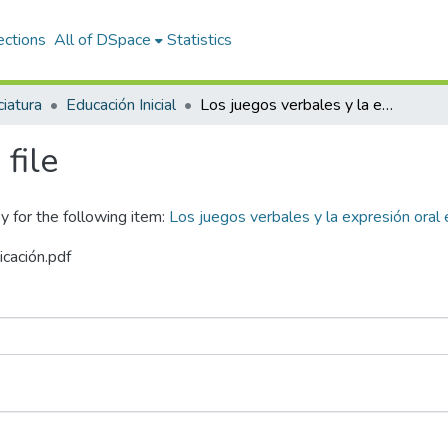
ections
All of DSpace
Statistics
ciatura
Educación Inicial
Los juegos verbales y la expresión oral en los niños de 4 años Arequipa – 2023
file
y for the following item:
Los juegos verbales y la expresión oral
icación.pdf