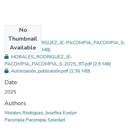
No
Files
Thumbnail
MORALES_RODRIGUEZ_JE-PACOMPIA_PACOMPIA_S-
Available
2025_T.pdf
(2.61 MB)
MORALES_RODRIGUEZ_JE-
PACOMPIA_PACOMPIA_S-2025_RT.pdf
(2.9 MB)
Autorización_publicación.pdf
(1.36 MB)
Date
2025
Authors
Morales Rodriguez, Josefina Evelyn
Pacompia Pacompia, Soledad