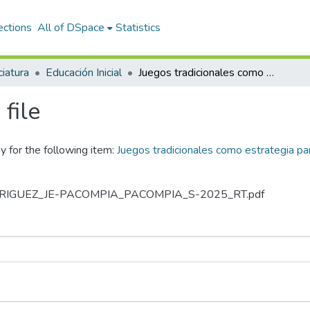
ections
All of DSpace
Statistics
ciatura
Educación Inicial
Juegos tradicionales como estrategia para la socialización de niños de 5 años en la I.E.I. “Niños Triunfadores” Arequipa- 2022
file
y for the following item:
Juegos tradicionales como estrategia para 
_RODRIGUEZ_JE-PACOMPIA_PACOMPIA_S-2025_RT.pdf