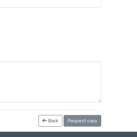
Back
Request copy