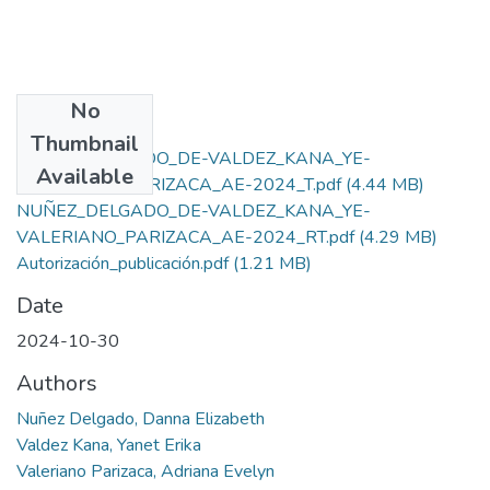
No
Files
Thumbnail
NUÑEZ_DELGADO_DE-VALDEZ_KANA_YE-
Available
VALERIANO_PARIZACA_AE-2024_T.pdf
(4.44 MB)
NUÑEZ_DELGADO_DE-VALDEZ_KANA_YE-
VALERIANO_PARIZACA_AE-2024_RT.pdf
(4.29 MB)
Autorización_publicación.pdf
(1.21 MB)
Date
2024-10-30
Authors
Nuñez Delgado, Danna Elizabeth
Valdez Kana, Yanet Erika
Valeriano Parizaca, Adriana Evelyn