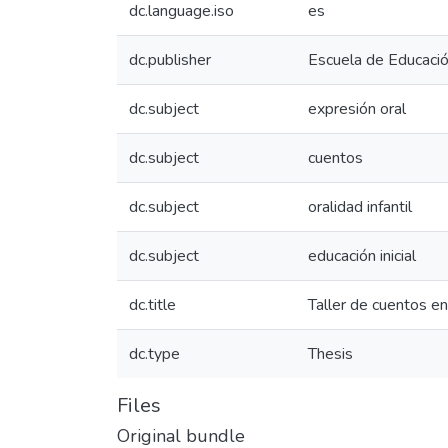
dc.language.iso
es
dc.publisher
Escuela de Educació
dc.subject
expresión oral
dc.subject
cuentos
dc.subject
oralidad infantil
dc.subject
educación inicial
dc.title
Taller de cuentos en
dc.type
Thesis
Files
Original bundle