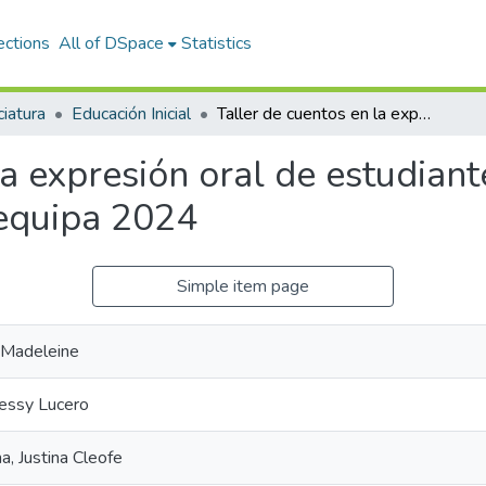
ections
All of DSpace
Statistics
ciatura
Educación Inicial
Taller de cuentos en la expresión oral de estudiantes de 5 años de la I.E.I “El Nazareno” Arequipa 2024
la expresión oral de estudiant
requipa 2024
Simple item page
 Madeleine
lessy Lucero
a, Justina Cleofe