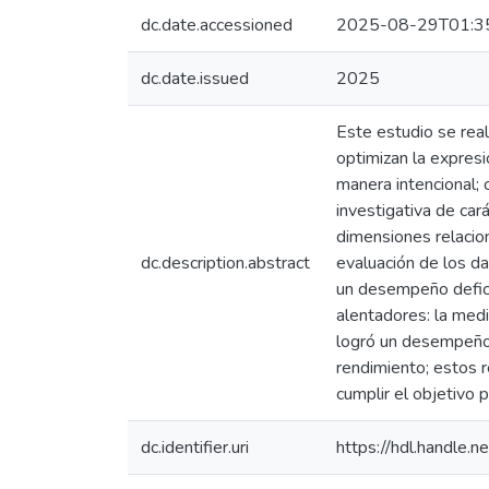
dc.date.accessioned
2025-08-29T01:3
dc.date.issued
2025
Este estudio se real
optimizan la expres
manera intencional; 
investigativa de car
dimensiones relaciona
dc.description.abstract
evaluación de los da
un desempeño defici
alentadores: la med
logró un desempeño 
rendimiento; estos r
cumplir el objetivo 
dc.identifier.uri
https://hdl.handle