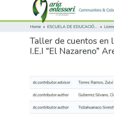
Communities & Coll
Home
ESCUELA DE EDUCACIÓN SUPERIOR PEDAGÓGICA
Licen
Taller de cuentos en 
I.E.I “El Nazareno” A
dc.contributor.advisor
Torres Ramos, Zulvi
dc.contributor.author
Gutierrez Silvano, C
dc.contributor.author
Ticllahuanaco Sivinch