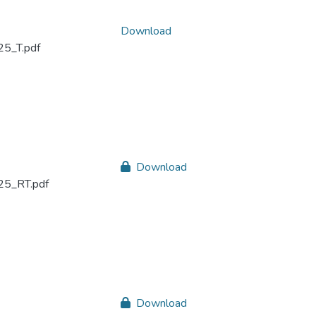
Download
5_T.pdf
Download
5_RT.pdf
Download