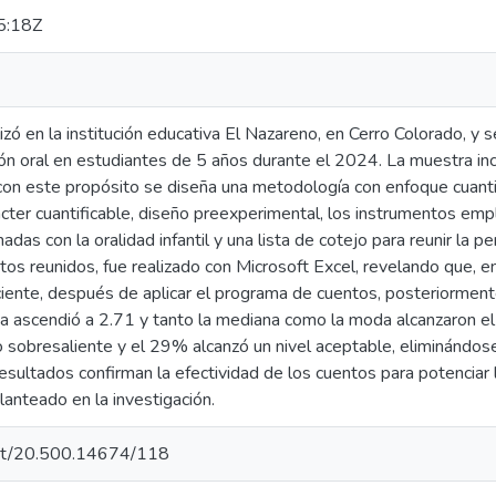
5:18Z
izó en la institución educativa El Nazareno, en Cerro Colorado, y 
ión oral en estudiantes de 5 años durante el 2024. La muestra in
con este propósito se diseña una metodología con enfoque cuantit
ácter cuantificable, diseño preexperimental, los instrumentos emp
das con la oralidad infantil y una lista de cotejo para reunir la p
tos reunidos, fue realizado con Microsoft Excel, revelando que, en
ente, después de aplicar el programa de cuentos, posteriorment
ia ascendió a 2.71 y tanto la mediana como la moda alcanzaron el
sobresaliente y el 29% alcanzó un nivel aceptable, eliminándo
esultados confirman la efectividad de los cuentos para potenciar l
planteado en la investigación.
.net/20.500.14674/118