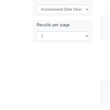
Results per page
Thu
Av
Thu
Av