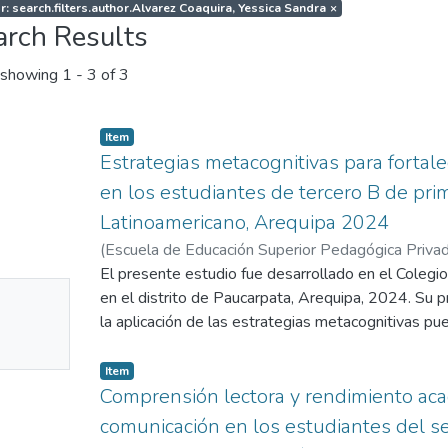
r: search.filters.author.Alvarez Coaquira, Yessica Sandra
×
arch Results
showing
1 - 3 of 3
Item
Estrategias metacognitivas para fortal
en los estudiantes de tercero B de prim
Latinoamericano, Arequipa 2024
(
Escuela de Educación Superior Pedagógica Priva
Alvarez Coaquira, Yessica Sandra
El presente estudio fue desarrollado en el Colegio
;
Gonzales Nina, 
No
Zulvi Madeleine
en el distrito de Paucarpata, Arequipa, 2024. Su p
mbnail
la aplicación de las estrategias metacognitivas pu
lectora en los estudiantes del tercer grado “B” de 
ailable
una muestra de 28 estudiantes seleccionados int
Item
enfoque cuantitativo, empleando un diseño preexpe
Comprensión lectora y rendimiento aca
se utilizaron dos herramientas fundamentales: una
comunicación en los estudiantes del s
evaluar la comprensión lectora de los estudiantes 