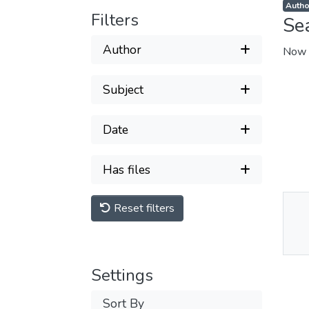
Autho
Filters
Se
Author
Now 
Subject
Date
Has files
Reset filters
Thu
Av
Settings
Sort By