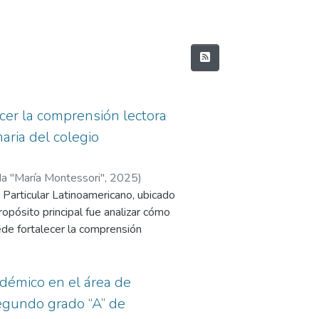
ecer la comprensión lectora
aria del colegio
da "María Montessori"
,
2025
)
 Particular Latinoamericano, ubicado
Milagros Soledad
;
Torres Ramos,
ropósito principal fue analizar cómo
ede fortalecer la comprensión
primaria. La investigación contó con
encionadamente y adoptó un
rimental. Para recopilar los datos,
démico en el área de
 ficha de observación destinada a
egundo grado “A” de
y una lista de cotejo para obtener