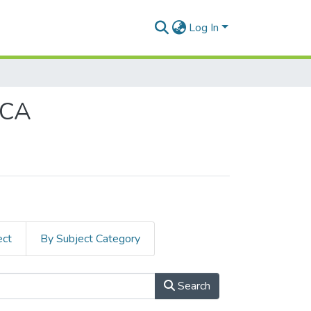
Log In
ICA
ect
By Subject Category
Search