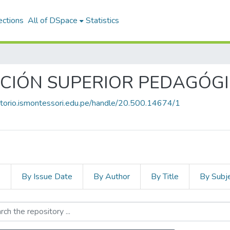
ections
All of DSpace
Statistics
CIÓN SUPERIOR PEDAGÓG
sitorio.ismontessori.edu.pe/handle/20.500.14674/1
s
By Issue Date
By Author
By Title
By Subj